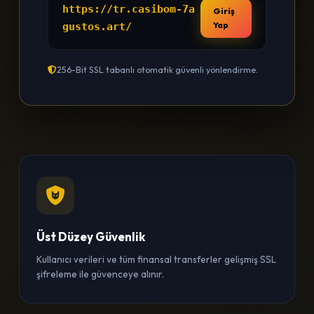
https://tr.casibom-7a
Giriş
Yap
gustos.art/
256-Bit SSL tabanlı otomatik güvenli yönlendirme.
Üst Düzey Güvenlik
Kullanıcı verileri ve tüm finansal transferler gelişmiş SSL
şifreleme ile güvenceye alınır.