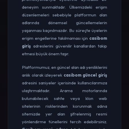
deneyim sunmaktadır. Ülkemizdeki erişim
düzenlemeleri sebebiyle platformun alan
adlarında dönemsel güncellemelerin
yaşanması kaçınılmazdır. Bu süreçte üyelerin
erişim engellerine takılmaması için
casibom
giriş
adreslerini güvenilir kanallardan takip
etmesi büyük önem taşır.
Platformumuz, en güncel alan adı yeniliklerini
anlık olarak izleyerek
casibom güncel giriş
adresini saniyeler içerisinde kullanıcılarımıza
ulaştırmaktadır. Arama motorlarında
bulunabilecek sahte veya klon web
sitelerinin risklerinden korunmak adına
sitemizde yer alan şifrelenmiş resmi
yönlendirme tünellerini tercih edebilirsiniz.