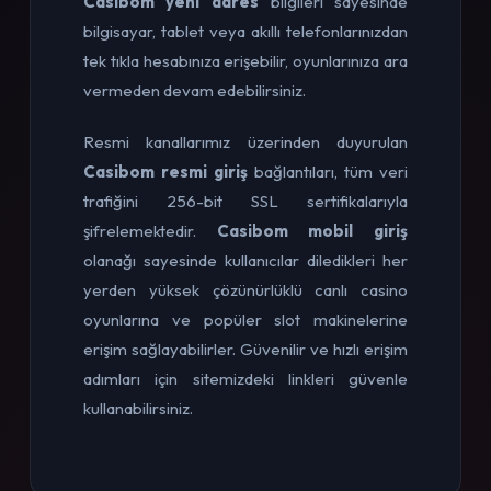
Casibom yeni adres
bilgileri sayesinde
bilgisayar, tablet veya akıllı telefonlarınızdan
tek tıkla hesabınıza erişebilir, oyunlarınıza ara
vermeden devam edebilirsiniz.
Resmi kanallarımız üzerinden duyurulan
Casibom resmi giriş
bağlantıları, tüm veri
trafiğini 256-bit SSL sertifikalarıyla
şifrelemektedir.
Casibom mobil giriş
olanağı sayesinde kullanıcılar diledikleri her
yerden yüksek çözünürlüklü canlı casino
oyunlarına ve popüler slot makinelerine
erişim sağlayabilirler. Güvenilir ve hızlı erişim
adımları için sitemizdeki linkleri güvenle
kullanabilirsiniz.