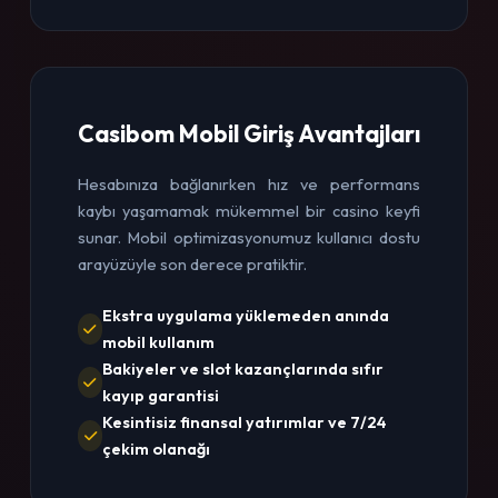
Casibom Mobil Giriş Avantajları
Hesabınıza bağlanırken hız ve performans
kaybı yaşamamak mükemmel bir casino keyfi
sunar. Mobil optimizasyonumuz kullanıcı dostu
arayüzüyle son derece pratiktir.
Ekstra uygulama yüklemeden anında
mobil kullanım
Bakiyeler ve slot kazançlarında sıfır
kayıp garantisi
Kesintisiz finansal yatırımlar ve 7/24
çekim olanağı