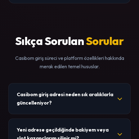
Sıkça Sorulan
Sorular
Casibom giriş süreci ve platform özellikleri hakkında
merak edilen temel hususlar.
Casibom giriş adresi neden sık aralıklarla
güncelleniyor?
Yeni adrese geçildiğinde bakiyem veya
slot kazançlarım silinir mi?