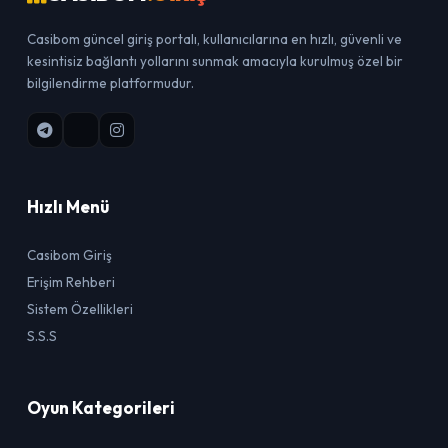
Casibom güncel giriş portalı, kullanıcılarına en hızlı, güvenli ve
kesintisiz bağlantı yollarını sunmak amacıyla kurulmuş özel bir
bilgilendirme platformudur.
Hızlı Menü
Casibom Giriş
Erişim Rehberi
Sistem Özellikleri
S.S.S
Oyun Kategorileri