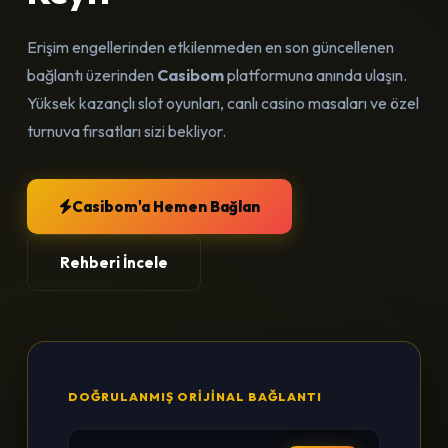
Erişim engellerinden etkilenmeden en son güncellenen
bağlantı üzerinden
Casibom
platformuna anında ulaşın.
Yüksek kazançlı slot oyunları, canlı casino masaları ve özel
turnuva fırsatları sizi bekliyor.
Casibom'a Hemen Bağlan
Rehberi İncele
DOĞRULANMIŞ ORIJINAL BAĞLANTI