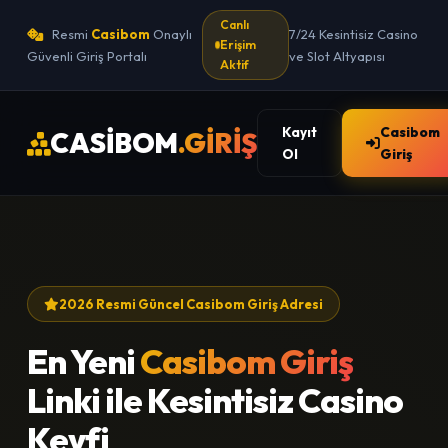
Canlı
Resmi
Casibom
Onaylı
7/24 Kesintisiz Casino
Erişim
Güvenli Giriş Portalı
ve Slot Altyapısı
Aktif
Kayıt
Casibom
CASİBOM
.GİRİŞ
Ol
Giriş
2026 Resmi Güncel Casibom Giriş Adresi
En Yeni
Casibom Giriş
Linki ile Kesintisiz Casino
Keyfi