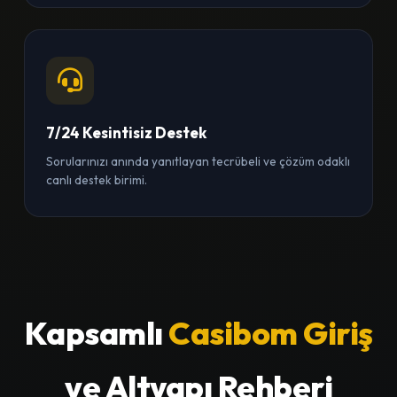
7/24 Kesintisiz Destek
Sorularınızı anında yanıtlayan tecrübeli ve çözüm odaklı
canlı destek birimi.
Kapsamlı
Casibom Giriş
ve Altyapı Rehberi