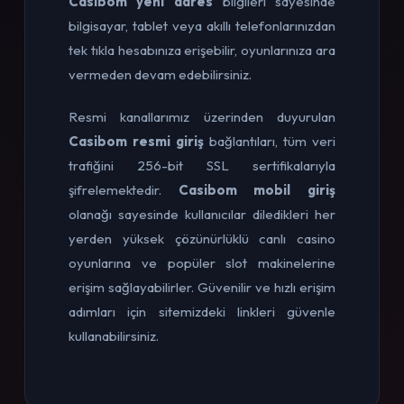
Casibom yeni adres
bilgileri sayesinde
bilgisayar, tablet veya akıllı telefonlarınızdan
tek tıkla hesabınıza erişebilir, oyunlarınıza ara
vermeden devam edebilirsiniz.
Resmi kanallarımız üzerinden duyurulan
Casibom resmi giriş
bağlantıları, tüm veri
trafiğini 256-bit SSL sertifikalarıyla
şifrelemektedir.
Casibom mobil giriş
olanağı sayesinde kullanıcılar diledikleri her
yerden yüksek çözünürlüklü canlı casino
oyunlarına ve popüler slot makinelerine
erişim sağlayabilirler. Güvenilir ve hızlı erişim
adımları için sitemizdeki linkleri güvenle
kullanabilirsiniz.