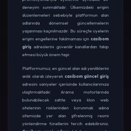
deneyim sunmaktadır. Ülkemizdeki erişim
düzenlemeleri sebebiyle platformun alan
adlarında dönemsel güncellemelerin
yaşanması kaçınılmazdır. Bu süreçte üyelerin
erişim engellerine takılmaması için
casibom
giriş
adreslerini güvenilir kanallardan takip
etmesi büyük önem taşır.
Platformumuz, en güncel alan adı yeniliklerini
anlık olarak izleyerek
casibom güncel giriş
adresini saniyeler içerisinde kullanıcılarımıza
ulaştırmaktadır. Arama motorlarında
bulunabilecek sahte veya klon web
sitelerinin risklerinden korunmak adına
sitemizde yer alan şifrelenmiş resmi
yönlendirme tünellerini tercih edebilirsiniz.