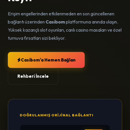
Erişim engellerinden etkilenmeden en son güncellenen
bağlantı üzerinden
Casibom
platformuna anında ulaşın.
Yüksek kazançlı slot oyunları, canlı casino masaları ve özel
turnuva fırsatları sizi bekliyor.
Casibom'a Hemen Bağlan
Rehberi İncele
DOĞRULANMIŞ ORIJINAL BAĞLANTI