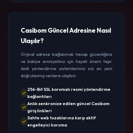
Casibom Güncel Adresine Nasıl
Ulaşılır?
Orijinal adrese bağlanmak hesap güvenliğiniz
ve bakiye emniyetiniz için hayati önem taşır.
Akıllı yönlendirme sistemlerimiz sizi en yeni
doğrulanmış verilere ulaştırır.
256-Bit SSL korumalı resmi yönlendirme
bağlantıları
Anlık senkronize edilen güncel Casibom
giriş linkleri
Sahte web tuzaklarına karşı aktif
engelleyici koruma