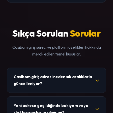
Sıkça Sorulan
Sorular
Casibom giriş süreci ve platform özellikleri hakkında
merak edilen temel hususlar.
Casibom giriş adresi neden sık aralıklarla
güncelleniyor?
Yeni adrese geçildiğinde bakiyem veya
slot kazançlarım silinir mi?