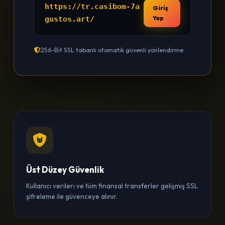
https://tr.casibom-7a
Giriş
Yap
gustos.art/
256-Bit SSL tabanlı otomatik güvenli yönlendirme.
Üst Düzey Güvenlik
Kullanıcı verileri ve tüm finansal transferler gelişmiş SSL
şifreleme ile güvenceye alınır.