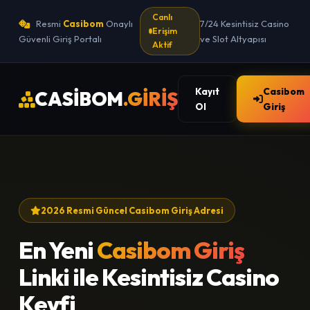
Canlı
Resmi
Casibom
Onaylı
7/24 Kesintisiz Casino
Erişim
Güvenli Giriş Portalı
ve Slot Altyapısı
Aktif
Kayıt
Casibom
CASİBOM
.GİRİŞ
Ol
Giriş
2026 Resmi Güncel Casibom Giriş Adresi
En Yeni
Casibom Giriş
Linki ile Kesintisiz Casino
Keyfi