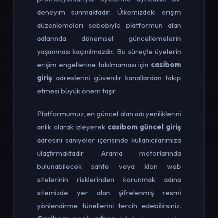
deneyim sunmaktadır. Ülkemizdeki erişim
düzenlemeleri sebebiyle platformun alan
adlarında dönemsel güncellemelerin
yaşanması kaçınılmazdır. Bu süreçte üyelerin
erişim engellerine takılmaması için
casibom
giriş
adreslerini güvenilir kanallardan takip
etmesi büyük önem taşır.
Platformumuz, en güncel alan adı yeniliklerini
anlık olarak izleyerek
casibom güncel giriş
adresini saniyeler içerisinde kullanıcılarımıza
ulaştırmaktadır. Arama motorlarında
bulunabilecek sahte veya klon web
sitelerinin risklerinden korunmak adına
sitemizde yer alan şifrelenmiş resmi
yönlendirme tünellerini tercih edebilirsiniz.