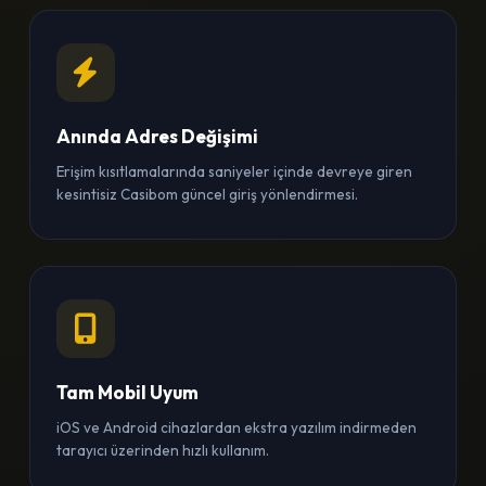
Anında Adres Değişimi
Erişim kısıtlamalarında saniyeler içinde devreye giren
kesintisiz Casibom güncel giriş yönlendirmesi.
Tam Mobil Uyum
iOS ve Android cihazlardan ekstra yazılım indirmeden
tarayıcı üzerinden hızlı kullanım.