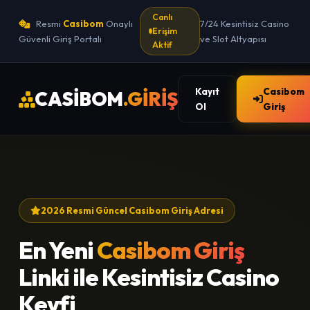
Canlı
Resmi
Casibom
Onaylı
7/24 Kesintisiz Casino
Erişim
Güvenli Giriş Portalı
ve Slot Altyapısı
Aktif
Kayıt
Casibom
CASİBOM
.GİRİŞ
Ol
Giriş
2026 Resmi Güncel Casibom Giriş Adresi
En Yeni
Casibom Giriş
Linki ile Kesintisiz Casino
Keyfi