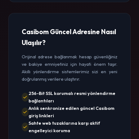
Casibom Güncel Adresine Nasıl
Ulaşılır?
Orijinal adrese bağlanmak hesap güvenliğiniz
ve bakiye emniyetiniz için hayati önem taşır.
Akıllı yönlendirme sistemlerimiz sizi en yeni
doğrulanmış verilere ulaştırır.
256-Bit SSL korumalı resmi yönlendirme
bağlantıları
Anlık senkronize edilen güncel Casibom
giriş linkleri
Sahte web tuzaklarına karşı aktif
engelleyici koruma