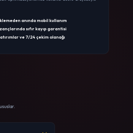
klemeden anında mobil kullanım
zançlarında sıfır kayıp garantisi
yatırımlar ve 7/24 çekim olanağı
ususlar.