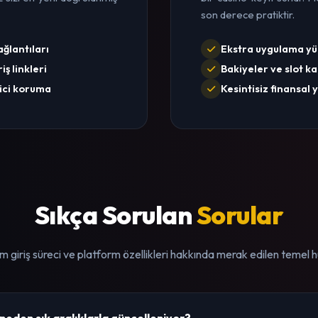
son derece pratiktir.
ğlantıları
Ekstra uygulama yü
ş linkleri
Bakiyeler ve slot ka
yici koruma
Kesintisiz finansal 
Sıkça Sorulan
Sorular
 giriş süreci ve platform özellikleri hakkında merak edilen temel h