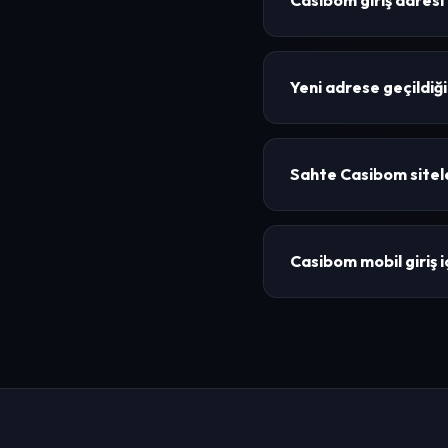
Casibom giriş adresi 
Yeni adrese geçildiğ
Sahte Casibom sitele
Casibom mobil giriş 