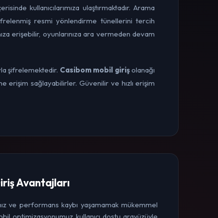
erisinde kullanıcılarımıza ulaştırmaktadır. Arama
frelenmiş resmi yönlendirme tünellerini tercih
bınıza erişebilir, oyunlarınıza ara vermeden devam
yla şifrelemektedir.
Casibom mobil giriş
olanağı
 erişim sağlayabilirler. Güvenilir ve hızlı erişim
riş Avantajları
n hız ve performans kaybı yaşamamak mükemmel
Mobil optimizasyonumuz kullanıcı dostu arayüzüyle